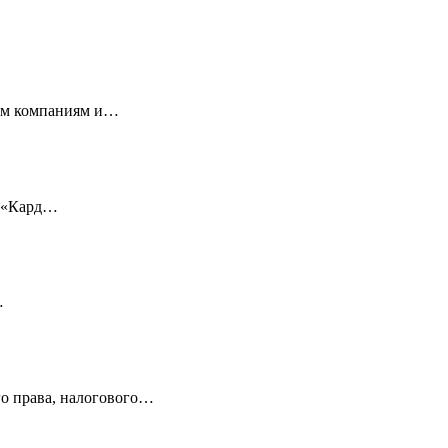
ным компаниям и…
, «Кард…
…
 права, налогового…