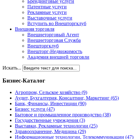
Брендинговые услуги
Патентные услуги
Рекламные услуги
Выставочные услуги
Вступить во Внешторгклуб
Внешняя торговля
Внешнеторговый Агент
Внешнеторговая Служба
Внешторгклуб
Внешторг-Недвижимость
Академия внешней торговли
Искать...
Бизнес-Каталог
Агропром, Сельское хозяйство
(9)
Аудит, Бухгалтерия, Консалтинг, Маркетинг
(65)
Банк, Финансы, Инвестиции
(90)
Бизнес услуги
(47)
Бытовое и промышленное производство
(38)
Государственные учреждения
(3)
Выставки, Рекламные технологии
(25)
Здравоохранение, Медицина
(29)
Информационные технологии, Телекоммуникации
(47)