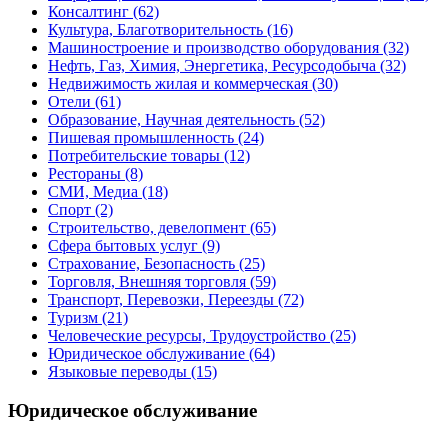
Консалтинг
(62)
Культура, Благотворительность
(16)
Машиностроение и производство оборудования
(32)
Нефть, Газ, Химия, Энергетика, Ресурсодобыча
(32)
Недвижимость жилая и коммерческая
(30)
Отели
(61)
Образование, Научная деятельность
(52)
Пишевая промышленность
(24)
Потребительские товары
(12)
Рестораны
(8)
СМИ, Медиа
(18)
Спорт
(2)
Строительство, девелопмент
(65)
Сфера бытовых услуг
(9)
Страхование, Безопасность
(25)
Торговля, Внешняя торговля
(59)
Транспорт, Перевозки, Переезды
(72)
Туризм
(21)
Человеческие ресурсы, Трудоустройство
(25)
Юридическое обслуживание
(64)
Языковые переводы
(15)
Юридическое обслуживание