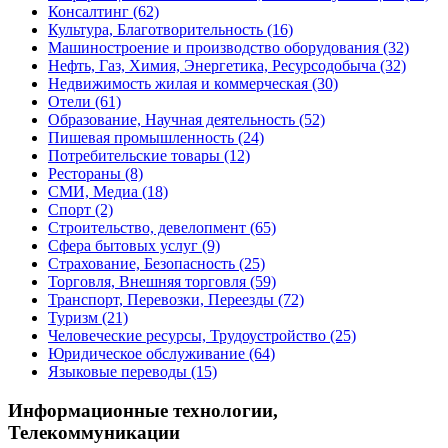
Консалтинг
(62)
Культура, Благотворительность
(16)
Машиностроение и производство оборудования
(32)
Нефть, Газ, Химия, Энергетика, Ресурсодобыча
(32)
Недвижимость жилая и коммерческая
(30)
Отели
(61)
Образование, Научная деятельность
(52)
Пишевая промышленность
(24)
Потребительские товары
(12)
Рестораны
(8)
СМИ, Медиа
(18)
Спорт
(2)
Строительство, девелопмент
(65)
Сфера бытовых услуг
(9)
Страхование, Безопасность
(25)
Торговля, Внешняя торговля
(59)
Транспорт, Перевозки, Переезды
(72)
Туризм
(21)
Человеческие ресурсы, Трудоустройство
(25)
Юридическое обслуживание
(64)
Языковые переводы
(15)
Информационные технологии,
Телекоммуникации