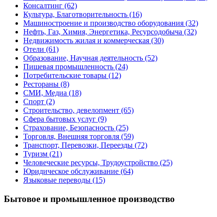
Консалтинг
(62)
Культура, Благотворительность
(16)
Машиностроение и производство оборудования
(32)
Нефть, Газ, Химия, Энергетика, Ресурсодобыча
(32)
Недвижимость жилая и коммерческая
(30)
Отели
(61)
Образование, Научная деятельность
(52)
Пишевая промышленность
(24)
Потребительские товары
(12)
Рестораны
(8)
СМИ, Медиа
(18)
Спорт
(2)
Строительство, девелопмент
(65)
Сфера бытовых услуг
(9)
Страхование, Безопасность
(25)
Торговля, Внешняя торговля
(59)
Транспорт, Перевозки, Переезды
(72)
Туризм
(21)
Человеческие ресурсы, Трудоустройство
(25)
Юридическое обслуживание
(64)
Языковые переводы
(15)
Бытовое и промышленное производство