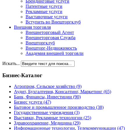
Брендинговые услуги
Патентные услуги
Рекламные услуги
Выставочные услуги
Вступить во Внешторгклуб
Внешняя торговля
Внешнеторговый Агент
Внешнеторговая Служба
Внешторгклуб
Внешторг-Недвижимость
Академия внешней торговли
Искать...
Бизнес-Каталог
Агропром, Сельское хозяйство
(9)
Аудит, Бухгалтерия, Консалтинг, Маркетинг
(65)
Банк, Финансы, Инвестиции
(90)
Бизнес услуги
(47)
Бытовое и промышленное производство
(38)
Государственные учреждения
(3)
Выставки, Рекламные технологии
(25)
Здравоохранение, Медицина
(29)
Информационные технологии, Телекоммуникации
(47)