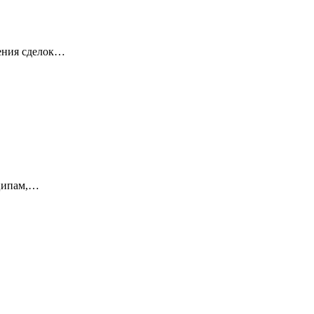
дения сделок…
нципам,…