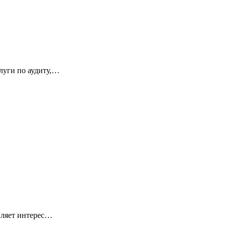
луги по аудиту,…
вляет интерес…