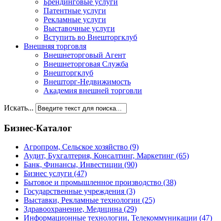
Брендинговые услуги
Патентные услуги
Рекламные услуги
Выставочные услуги
Вступить во Внешторгклуб
Внешняя торговля
Внешнеторговый Агент
Внешнеторговая Служба
Внешторгклуб
Внешторг-Недвижимость
Академия внешней торговли
Искать...
Бизнес-Каталог
Агропром, Сельское хозяйство
(9)
Аудит, Бухгалтерия, Консалтинг, Маркетинг
(65)
Банк, Финансы, Инвестиции
(90)
Бизнес услуги
(47)
Бытовое и промышленное производство
(38)
Государственные учреждения
(3)
Выставки, Рекламные технологии
(25)
Здравоохранение, Медицина
(29)
Информационные технологии, Телекоммуникации
(47)