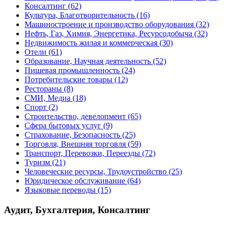
Консалтинг
(62)
Культура, Благотворительность
(16)
Машиностроение и производство оборудования
(32)
Нефть, Газ, Химия, Энергетика, Ресурсодобыча
(32)
Недвижимость жилая и коммерческая
(30)
Отели
(61)
Образование, Научная деятельность
(52)
Пишевая промышленность
(24)
Потребительские товары
(12)
Рестораны
(8)
СМИ, Медиа
(18)
Спорт
(2)
Строительство, девелопмент
(65)
Сфера бытовых услуг
(9)
Страхование, Безопасность
(25)
Торговля, Внешняя торговля
(59)
Транспорт, Перевозки, Переезды
(72)
Туризм
(21)
Человеческие ресурсы, Трудоустройство
(25)
Юридическое обслуживание
(64)
Языковые переводы
(15)
Аудит, Бухгалтерия, Консалтинг