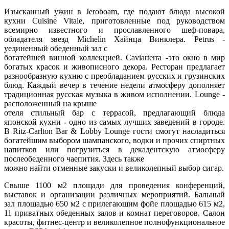
Изысканный ужин в Jeroboam, где подают блюда высокой
кухни Cuisine Vitale, приготовленные под руководством
всемирно известного и прославленного шеф-повара,
обладателя звезд Michelin Хайнца Винклера. Petrus -
уединенный обеденный зал с
богатейшей винной коллекцией. Caviarterra -это окно в мир
богатых красок и живописного декора. Ресторан предлагает
разнообразную кухню с преобладанием русских и грузинских
блюд. Каждый вечер в течение недели атмосферу дополняет
традиционная русская музыка в живом исполнении. Lounge -
расположенный на крыше
отеля стильный бар с террасой, предлагающий блюда
японской кухни - одно из самых лучших заведений в городе.
В Ritz-Carlton Bar & Lobby Lounge гости смогут насладиться
богатейшим выбором шампанского, водки и прочих спиртных
напитков или погрузиться в декадентскую атмосферу
послеобеденного чаепития. Здесь также
можно найти отменные закуски и великолепный выбор сигар.
Свыше 1100 м2 площади для проведения конференций,
выставок и организации различных мероприятий. Бальный
зал площадью 650 м2 с прилегающим фойе площадью 615 м2,
11 приватных обеденных залов и комнат переговоров. Салон
красоты, фитнес-центр и великолепное полнофункциональное