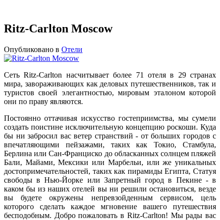
Ritz-Carlton Moscow
Опубликовано в
Отели
Сеть Ritz-Carlton насчитывает более 71 отеля в 29 странах
мира, завораживающих как деловых путешественников, так и
туристов своей элегантностью, мировым эталоном которой
они по праву являются.
Постоянно оттачивая искусство гостеприимства, мы сумели
создать поистине исключительную концепцию роскоши. Куда
бы ни забросил вас ветер странствий - от больших городов с
впечатляющими пейзажами, таких как Токио, Стамбула,
Берлина или Сан-Франциско до обласканных солнцем пляжей
Бали, Майами, Мексики или Марбельи, или же уникальных
достопримечательностей, таких как пирамиды Египта, Статуя
свободы в Нью-Йорке или Запретный город в Пекине - в
каком бы из наших отелей вы ни решили остановиться, везде
вы будете окружены непревзойденным сервисом, цель
которого сделать каждое мгновение вашего путешествия
бесподобным. Добро пожаловать в Ritz-Carlton! Мы рады вас