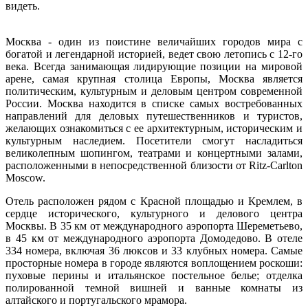
видеть.
Москва - один из поистине величайших городов мира с
богатой и легендарной историей, ведет свою летопись с 12-го
века. Всегда занимающая лидирующие позиции на мировой
арене, самая крупная столица Европы, Москва является
политическим, культурным и деловым центром современной
России. Москва находится в списке самых востребованных
направлений для деловых путешественников и туристов,
желающих ознакомиться с ее архитектурным, историческим и
культурным наследием. Посетители смогут насладиться
великолепным шопингом, театрами и концертными залами,
расположенными в непосредственной близости от Ritz-Carlton
Moscow.
Отель расположен рядом с Красной площадью и Кремлем, в
сердце исторического, культурного и делового центра
Москвы. В 35 км от международного аэропорта Шереметьево,
в 45 км от международного аэропорта Домодедово. В отеле
334 номера, включая 36 люксов и 33 клубных номера. Самые
просторные номера в городе являются воплощением роскоши:
пуховые перины и итальянское постельное белье; отделка
полированной темной вишней и ванные комнаты из
алтайского и португальского мрамора.