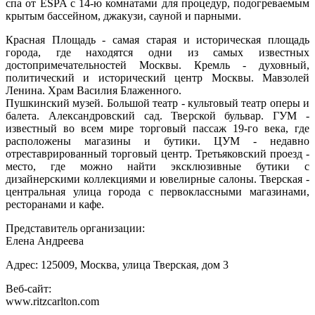
спа от ESPA с 14-ю комнатами для процедур, подогреваемым
крытым бассейном, джакузи, сауной и парными.
Красная Площадь - самая старая и историческая площадь
города, где находятся одни из самых известных
достопримечательностей Москвы. Кремль - духовный,
политический и исторический центр Москвы. Мавзолей
Ленина. Храм Василия Блаженного.
Пушкинский музей. Большой театр - культовый театр оперы и
балета. Александровский сад. Тверской бульвар. ГУМ -
известный во всем мире торговый пассаж 19-го века, где
расположены магазины и бутики. ЦУМ - недавно
отреставрированный торговый центр. Третьяковский проезд -
место, где можно найти эксклюзивные бутики с
дизайнерскими коллекциями и ювелирные салоны. Тверская -
центральная улица города с первоклассными магазинами,
ресторанами и кафе.
Представитель организации:
Елена Андреева
Адрес: 125009, Москва, улица Тверская, дом 3
Веб-сайт:
www.ritzcarlton.com