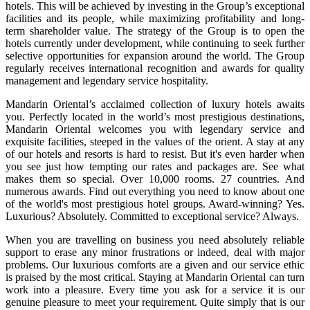
hotels. This will be achieved by investing in the Group’s exceptional
facilities and its people, while maximizing profitability and long-
term shareholder value. The strategy of the Group is to open the
hotels currently under development, while continuing to seek further
selective opportunities for expansion around the world. The Group
regularly receives international recognition and awards for quality
management and legendary service hospitality.
Mandarin Oriental’s acclaimed collection of luxury hotels awaits
you. Perfectly located in the world’s most prestigious destinations,
Mandarin Oriental welcomes you with legendary service and
exquisite facilities, steeped in the values of the orient. A stay at any
of our hotels and resorts is hard to resist. But it's even harder when
you see just how tempting our rates and packages are. See what
makes them so special. Over 10,000 rooms. 27 countries. And
numerous awards. Find out everything you need to know about one
of the world's most prestigious hotel groups. Award-winning? Yes.
Luxurious? Absolutely. Committed to exceptional service? Always.
When you are travelling on business you need absolutely reliable
support to erase any minor frustrations or indeed, deal with major
problems. Our luxurious comforts are a given and our service ethic
is praised by the most critical. Staying at Mandarin Oriental can turn
work into a pleasure. Every time you ask for a service it is our
genuine pleasure to meet your requirement. Quite simply that is our