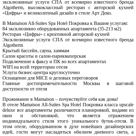
эксклюзивные услуги СПА от всемирно известного бренда
Algotherm, высококлассный ресторан с авторской кухней
«Цифры» и великолепный дизайн в стиле Арт Деко.
В Mamaison All-Suites Spa Hotel Покровка к Вашим услугам:
84 эксклюзивно оборудованных апартамента (35-213 м2)
Ресторан «Цифры» с креативной авторской кухней
Эксклюзивные услуги СПА от всемирно известного бренда
Algotherm
Крытый бассейн, сауна, хаммам
Салон красоты и салон-парикмахерская
Подключение к факсу и ПК во всех апартаментах
WIFI на всей территории отеля
Услуги бизнес-центра круглосуточно
Оснащение для MICE и деловых переговоров
Главные достопримечательности Москвы в шаговой
доступности от отеля
Проживание в Mamaison – почувствуйте себя как дома!
В отеле Mamaison All-Suites Spa Hotel Покровка класса upscalе
deluxe все апартаменты различаются планировкой, видами из
окон и обстановкой, что является отражением
индивидуального стиля этого уникального бутик-отеля. В
этом отеле, оборудованном в духе новейших дизайнерских
идей, гости могут насладиться обилием дневного света, а