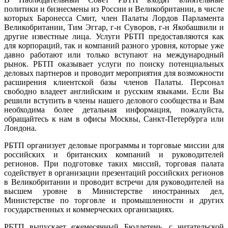
политики и бизнесмены из России и Великобритании, в числе
которых Баронесса Смит, член Палаты Лордов Парламента
Великобритании, Тим Эггар, г-н Суворов, г-н Якобашвили и
другие известные лица. Услуги РБТП предоставляются как
для корпораций, так и компаний разного уровня, которые уже
давно работают или только вступают на международный
рынок. РБТП оказывает услуги по поиску потенциальных
деловых партнеров и проводит мероприятия для возможности
расширения клиентской базы членов Палаты. Персонал
свободно владеет английским и русским языками. Если Вы
решили вступить в члены нашего делового сообщества и Вам
необходима более детальная информация, пожалуйста,
обращайтесь к нам в офисы Москвы, Санкт-Петербурга или
Лондона.
РБТП организует деловые программы и торговые миссии для
российских и британских компаний и руководителей
регионов. При подготовке таких миссий, торговая палата
содействует в организации презентаций российских регионов
в Великобритании и проводит встречи для руководителей на
высшем уровне в Министерстве иностранных дел,
Министерстве по торговле и промышленности и других
государственных и коммерческих организациях.
РБТП выпускает ежемесячный Бюллетень, с читательской