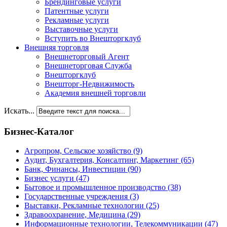
Брендинговые услуги
Патентные услуги
Рекламные услуги
Выставочные услуги
Вступить во Внешторгклуб
Внешняя торговля
Внешнеторговый Агент
Внешнеторговая Служба
Внешторгклуб
Внешторг-Недвижимость
Академия внешней торговли
Искать...
Бизнес-Каталог
Агропром, Сельское хозяйство
(9)
Аудит, Бухгалтерия, Консалтинг, Маркетинг
(65)
Банк, Финансы, Инвестиции
(90)
Бизнес услуги
(47)
Бытовое и промышленное производство
(38)
Государственные учреждения
(3)
Выставки, Рекламные технологии
(25)
Здравоохранение, Медицина
(29)
Информационные технологии, Телекоммуникации
(47)