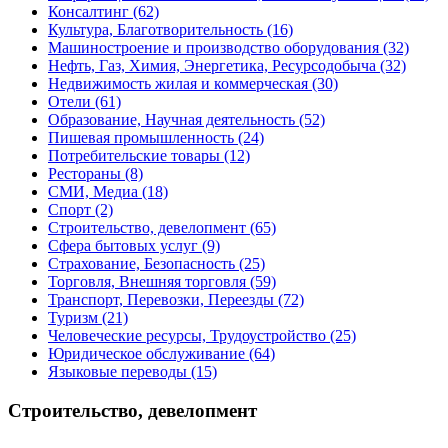
Консалтинг
(62)
Культура, Благотворительность
(16)
Машиностроение и производство оборудования
(32)
Нефть, Газ, Химия, Энергетика, Ресурсодобыча
(32)
Недвижимость жилая и коммерческая
(30)
Отели
(61)
Образование, Научная деятельность
(52)
Пишевая промышленность
(24)
Потребительские товары
(12)
Рестораны
(8)
СМИ, Медиа
(18)
Спорт
(2)
Строительство, девелопмент
(65)
Сфера бытовых услуг
(9)
Страхование, Безопасность
(25)
Торговля, Внешняя торговля
(59)
Транспорт, Перевозки, Переезды
(72)
Туризм
(21)
Человеческие ресурсы, Трудоустройство
(25)
Юридическое обслуживание
(64)
Языковые переводы
(15)
Строительство, девелопмент