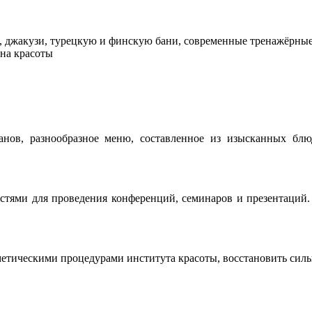
 джакузи, турецкую и финскую бани, современные тренажёрные
она красоты
нов, разнообразное меню, составленное из изысканных блюд
тями для проведения конференций, семинаров и презентаций.
метическими процедурами института красоты, восстановить силы