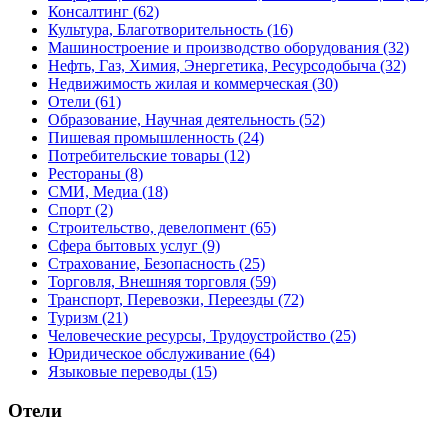
Консалтинг
(62)
Культура, Благотворительность
(16)
Машиностроение и производство оборудования
(32)
Нефть, Газ, Химия, Энергетика, Ресурсодобыча
(32)
Недвижимость жилая и коммерческая
(30)
Отели
(61)
Образование, Научная деятельность
(52)
Пишевая промышленность
(24)
Потребительские товары
(12)
Рестораны
(8)
СМИ, Медиа
(18)
Спорт
(2)
Строительство, девелопмент
(65)
Сфера бытовых услуг
(9)
Страхование, Безопасность
(25)
Торговля, Внешняя торговля
(59)
Транспорт, Перевозки, Переезды
(72)
Туризм
(21)
Человеческие ресурсы, Трудоустройство
(25)
Юридическое обслуживание
(64)
Языковые переводы
(15)
Отели