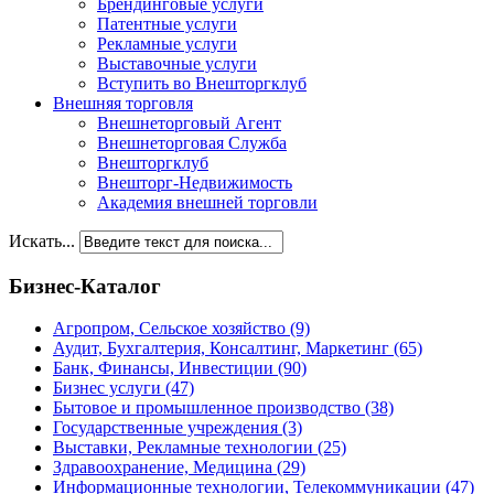
Брендинговые услуги
Патентные услуги
Рекламные услуги
Выставочные услуги
Вступить во Внешторгклуб
Внешняя торговля
Внешнеторговый Агент
Внешнеторговая Служба
Внешторгклуб
Внешторг-Недвижимость
Академия внешней торговли
Искать...
Бизнес-Каталог
Агропром, Сельское хозяйство
(9)
Аудит, Бухгалтерия, Консалтинг, Маркетинг
(65)
Банк, Финансы, Инвестиции
(90)
Бизнес услуги
(47)
Бытовое и промышленное производство
(38)
Государственные учреждения
(3)
Выставки, Рекламные технологии
(25)
Здравоохранение, Медицина
(29)
Информационные технологии, Телекоммуникации
(47)