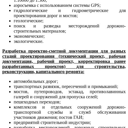
1:10000 до 1:500;
аэросъемка с использованием системы GPS;
гидрологические и гидрометрические для
проектирования дорог и мостов;
геологические;
поиск и разведка месторождений дорожно-
строительных материалов;
экономические;
экологические.
Разработка проектно-сметной документации для разных
стадий проектирования (технический проект, рабочая
документация, рабочий проект, корректировка ранее
разработанных проектов) для строительства,
реконструкции, капитального ремонта:
автомобильных дорог;
транспортных развязок, пересечений и примыканий;
мостов, путепроводов, эстакад, противолавинных
галерей и сооружений для пропуска селей;
пешеходных переходов;
комплексов и отдельных сооружений дорожно-
транспортной службы и служб обслуживания
участников движения; постов ГАИ;
предприятий строительной индустрии;
разработка месторождений дорожных строительных