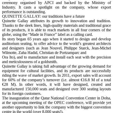
ceremony organised by APCI and backed by the Ministry of
Industry. It casts a spotlight on the company, whose export
performance is outstanding.
QUINETTE GALLAY: our traditions have a future
Quinette Gallay attributes its growth to innovation and tradition.
Thanks to the sleek lines, high-quality materials and traditional grace
of its products, it is able to reach markets in all four corners of the
globe, using the “Made in France” label as a calling card.
Its story began 65 years ago when it started to design and develop
auditorium seating, to offer advice to the world’s greatest architects
and designers (such as Jean Nouvel, Philippe Starck, Jean-Michel
Wilmotte, Zaha Hadid, Christian de Portzamparc and
Ora Ito), and to manufacture and install each seat with the precision
and meticulousness of a goldsmith.
Quinette Gallay is taking full advantage of the growing demand for
equipment for cultural facilities, and its products are successfully
riding the wave of market growth. In 2011, export sales will account
for 60% of the company’s turnover (i.e. almost €16.8 M of a total
€28 M). In other words, it will have designed, created and
manufactured 150,000 seats and designed over 300 seating layouts
for its foreign customers.
The inauguration of the Qatar National Convention Center in Doha,
at the upcoming meeting of the OPEC conference, will provide yet
another opportunity to link the company with the biggest convention
centre in the world (over 8,000 seats!).