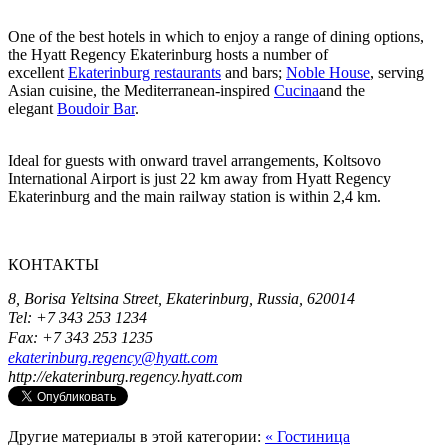
One of the best hotels in which to enjoy a range of dining options,
the Hyatt Regency Ekaterinburg hosts a number of
excellent
Ekaterinburg restaurants
and bars;
Noble House
, serving
Asian cuisine, the Mediterranean-inspired
Cucina
and the
elegant
Boudoir Bar
.
Ideal for guests with onward travel arrangements, Koltsovo
International Airport is just 22 km away from Hyatt Regency
Ekaterinburg and the main railway station is within 2,4 km.
КОНТАКТЫ
8, Borisa Yeltsina Street,
Ekaterinburg,
Russia,
620014
Tel: +7 343 253 1234
Fax: +7 343 253 1235
ekaterinburg.regency@hyatt.com
http://ekaterinburg.regency.hyatt.com
Другие материалы в этой категории:
« Гостиница