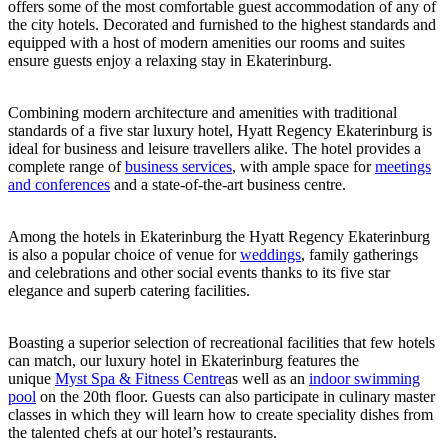
offers some of the most comfortable guest accommodation of any of
the city hotels. Decorated and furnished to the highest standards and
equipped with a host of modern amenities our rooms and suites
ensure guests enjoy a relaxing stay in Ekaterinburg.
Combining modern architecture and amenities with traditional
standards of a five star luxury hotel, Hyatt Regency Ekaterinburg is
ideal for business and leisure travellers alike. The hotel provides a
complete range of
business services
, with ample space for
meetings
and conferences
and a state-of-the-art business centre.
Among the hotels in Ekaterinburg the Hyatt Regency Ekaterinburg
is also a popular choice of venue for
weddings
, family gatherings
and celebrations and other social events thanks to its five star
elegance and superb catering facilities.
Boasting a superior selection of recreational facilities that few hotels
can match, our luxury hotel in Ekaterinburg features the
unique
Myst Spa & Fitness Centre
as well as an
indoor swimming
pool
on the 20th floor. Guests can also participate in culinary master
classes in which they will learn how to create speciality dishes from
the talented chefs at our hotel’s restaurants.