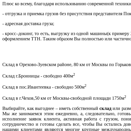
Плюс ко всему, благодаря использованию современной техник
- отгрузка и приемка грузов без присутствия представителя По
- адресная доставка груза;
- кросс–докинг, то есть, выгрузку из одной машины(к пример
оформлением ТТН. Таким образом Вы полностью или частично 
Склад в Орехово-Зуевском районе, 80 км от Москвы по Горько
2
Склад г.Бронницы - свободно 400м
2
Склад в пос.Ивантеевка - свободно 500м
2
Склад в г.Чехов,50 км от Москвы-свободной площади 1750м
Выбирайте, как выгоднее – иметь собственный
склад
или разм
Мы же занимаемся этим ежедневно, а, следовательно, гото
исполнение заявок клиента, активная работа с грузом, по
сотрудничество и готовы сделать все, чтобы Вы остались дов
нашими клиентами являются многие крупные международны