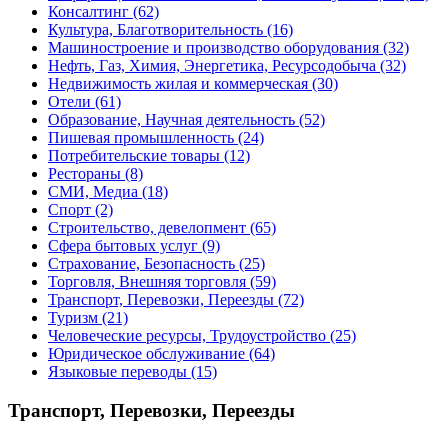
Консалтинг
(62)
Культура, Благотворительность
(16)
Машиностроение и производство оборудования
(32)
Нефть, Газ, Химия, Энергетика, Ресурсодобыча
(32)
Недвижимость жилая и коммерческая
(30)
Отели
(61)
Образование, Научная деятельность
(52)
Пишевая промышленность
(24)
Потребительские товары
(12)
Рестораны
(8)
СМИ, Медиа
(18)
Спорт
(2)
Строительство, девелопмент
(65)
Сфера бытовых услуг
(9)
Страхование, Безопасность
(25)
Торговля, Внешняя торговля
(59)
Транспорт, Перевозки, Переезды
(72)
Туризм
(21)
Человеческие ресурсы, Трудоустройство
(25)
Юридическое обслуживание
(64)
Языковые переводы
(15)
Транспорт, Перевозки, Переезды