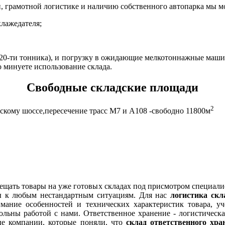
и, грамотной логистике и наличию собственного автопарка мы 
клажедателя;
у 20-ти тонника), и погрузку в ожидающие мелкотоннажные маш
минуете использование склада.
Свободные складские площади
2
вскому шоссе,пересечение трасс M7 и А108 -свободно 11800м
ещать товары на уже готовых складах под присмотром специалис
вы к любым нестандартным ситуациям. Для нас
логистика скл
нимание особенностей и технических характеристик товара, 
ольны работой с нами. Ответственное хранение - логистическа
е компании, которые поняли, что
склад ответственного хра