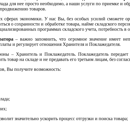
лада для нее просто необходимо, а наши услуги по приемке и об
и продвижению товаров.
х сферах экономики. У нас Вы, без особых усилий сможете ор
ться о сохранности и обработке товара, найме складского перс
пециализированных программах складского учета, потребность в 
ратора
– важно запомнить, что огромное значение имеет не
оплаты и регулирует отношения Хранителя и Поклажедателя.
роны – Хранитель и Поклажедатель. Поклажедатель передает
ть товар на складе и не предавать его третьим лицам, без согла
ов, Вы получите возможность:
лада;
чих;
озволит значительно ускорить процесс отгрузки и поиска товара;