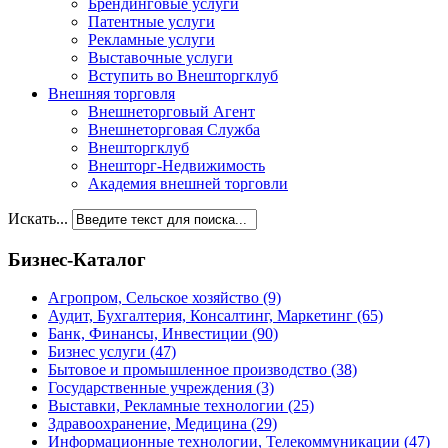
Брендинговые услуги
Патентные услуги
Рекламные услуги
Выставочные услуги
Вступить во Внешторгклуб
Внешняя торговля
Внешнеторговый Агент
Внешнеторговая Служба
Внешторгклуб
Внешторг-Недвижимость
Академия внешней торговли
Искать...
Бизнес-Каталог
Агропром, Сельское хозяйство
(9)
Аудит, Бухгалтерия, Консалтинг, Маркетинг
(65)
Банк, Финансы, Инвестиции
(90)
Бизнес услуги
(47)
Бытовое и промышленное производство
(38)
Государственные учреждения
(3)
Выставки, Рекламные технологии
(25)
Здравоохранение, Медицина
(29)
Информационные технологии, Телекоммуникации
(47)