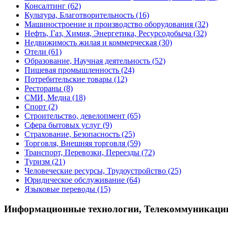
Консалтинг
(62)
Культура, Благотворительность
(16)
Машиностроение и производство оборудования
(32)
Нефть, Газ, Химия, Энергетика, Ресурсодобыча
(32)
Недвижимость жилая и коммерческая
(30)
Отели
(61)
Образование, Научная деятельность
(52)
Пишевая промышленность
(24)
Потребительские товары
(12)
Рестораны
(8)
СМИ, Медиа
(18)
Спорт
(2)
Строительство, девелопмент
(65)
Сфера бытовых услуг
(9)
Страхование, Безопасность
(25)
Торговля, Внешняя торговля
(59)
Транспорт, Перевозки, Переезды
(72)
Туризм
(21)
Человеческие ресурсы, Трудоустройство
(25)
Юридическое обслуживание
(64)
Языковые переводы
(15)
Информационные технологии, Телекоммуникаци