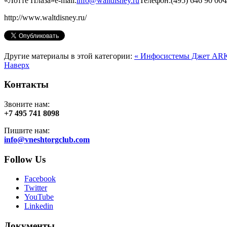
«Лотте Плаза»e-mail:
info@waltdisney.ru
Телефон:(495) 646 90 00Ф
http://www.waltdisney.ru/
Другие материалы в этой категории:
« Инфосистемы Джет
ARK
Наверх
Контакты
Звоните нам:
+7 495 741 8098
Пишите нам:
info@vneshtorgclub.com
Follow Us
Facebook
Twitter
YouTube
Linkedin
Документы