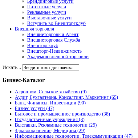
Брендинговые услуги
Патентные услуги
Рекламные услуги
Выставочные услуги
Вступить во Внешторгклуб
Внешняя торговля
Внешнеторговый Агент
Внешнеторговая Служба
Внешторгклуб
Внешторг-Недвижимость
Академия внешней торговли
Искать...
Бизнес-Каталог
Агропром, Сельское хозяйство
(9)
Аудит, Бухгалтерия, Консалтинг, Маркетинг
(65)
Банк, Финансы, Инвестиции
(90)
Бизнес услуги
(47)
Бытовое и промышленное производство
(38)
Государственные учреждения
(3)
Выставки, Рекламные технологии
(25)
Здравоохранение, Медицина
(29)
Информационные технологии, Телекоммуникации
(47)