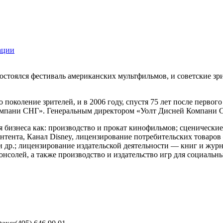
ации
е состоялся фестиваль американских мультфильмов, и советские
околение зрителей, и в 2006 году, спустя 75 лет после первого
омпани СНГ». Генеральным директором «Уолт Дисней Компани 
я бизнеса как: производство и прокат кинофильмов; сценически
нтента, Канал Disney, лицензирование потребительских товаров
 др.; лицензирование издательской деятельности — книг и журн
онсолей, а также производство и издательство игр для социальны