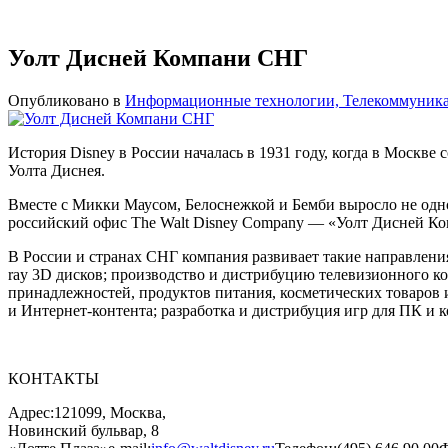
Уолт Дисней Компани СНГ
Опубликовано в
Информационные технологии, Телекоммуник
История Disney в России началась в 1931 году, когда в Москв
Уолта Диснея.
Вместе с Микки Маусом, Белоснежкой и Бемби выросло не одно п
российский офис The Walt Disney Company — «Уолт Дисней К
В России и странах СНГ компания развивает такие направлени
ray 3D дисков; производство и дистрибуцию телевизионного ко
принадлежностей, продуктов питания, косметических товаров и
и Интернет-контента; разработка и дистрибуция игр для ПК и к
КОНТАКТЫ
Адрес:121099, Москва,
Новинский бульвар, 8