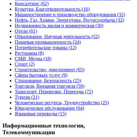
Консалтинг
(62)
Культура, Благотворительность
(16)
Машиностроение и производство оборудования
(32)
Нефть, Газ, Химия, Энергетика, Ресурсодобыча
(32)
Недвижимость жилая и коммерческая
(30)
Отели
(61)
Образование, Научная деятельность
(52)
Пишевая промышленность
(24)
Потребительские товары
(12)
Рестораны
(8)
СМИ, Медиа
(18)
Спорт
(2)
Строительство, девелопмент
(65)
Сфера бытовых услуг
(9)
Страхование, Безопасность
(25)
Торговля, Внешняя торговля
(59)
Транспорт, Перевозки, Переезды
(72)
Туризм
(21)
Человеческие ресурсы, Трудоустройство
(25)
Юридическое обслуживание
(64)
Языковые переводы
(15)
Информационные технологии,
Телекоммуникации