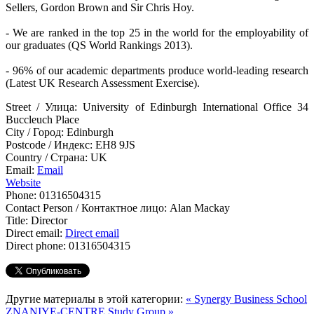
Sellers, Gordon Brown and Sir Chris Hoy.
- We are ranked in the top 25 in the world for the employability of
our graduates (QS World Rankings 2013).
- 96% of our academic departments produce world-leading research
(Latest UK Research Assessment Exercise).
Street / Улица:
University of Edinburgh International Office 34
Buccleuch Place
City / Город:
Edinburgh
Postcode / Индекс:
EH8 9JS
Country / Страна:
UK
Email:
Email
Website
Phone:
01316504315
Contact Person / Контактное лицо:
Alan Mackay
Title:
Director
Direct email:
Direct email
Direct phone:
01316504315
Другие материалы в этой категории:
« Synergy Business School
ZNANIYE-CENTRE Study Group »