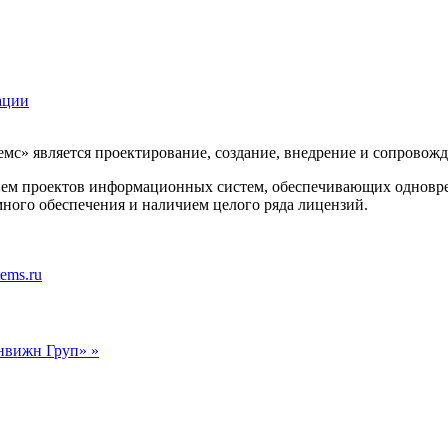
ации
с» является проектирование, создание, внедрение и сопровож
м проектов информационных систем, обеспечивающих одновреме
ного обеспечения и наличием целого ряда лицензий.
tems.ru
вижн Груп» »