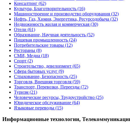
Консалтинг
(62)
Культура, Благотворительность
(16)
Машиностроение и производство оборудования
(32)
Нефть, Газ, Химия, Энергетика, Ресурсодобыча
(32)
Недвижимость жилая и коммерческая
(30)
Отели
(61)
Образование, Научная деятельность
(52)
Пишевая промышленность
(24)
Потребительские товары
(12)
Рестораны
(8)
СМИ, Медиа
(18)
Спорт
(2)
Строительство, девелопмент
(65)
Сфера бытовых услуг
(9)
Страхование, Безопасность
(25)
Торговля, Внешняя торговля
(59)
Транспорт, Перевозки, Переезды
(72)
Туризм
(21)
Человеческие ресурсы, Трудоустройство
(25)
Юридическое обслуживание
(64)
Языковые переводы
(15)
Информационные технологии, Телекоммуникаци