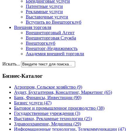
Брендинговые услуги
Патентные услуги
Рекламные услуги
Выставочные услуги
Вступить во Внешторгклуб
Внешняя торговля
Внешнеторговый Агент
Внешнеторговая Служба
Внешторгклуб
Внешторг-Недвижимость
Академия внешней торговли
Искать...
Бизнес-Каталог
Агропром, Сельское хозяйство
(9)
Аудит, Бухгалтерия, Консалтинг, Маркетинг
(65)
Банк, Финансы, Инвестиции
(90)
Бизнес услуги
(47)
Бытовое и промышленное производство
(38)
Государственные учреждения
(3)
Выставки, Рекламные технологии
(25)
Здравоохранение, Медицина
(29)
Информационные технологии, Телекоммуникации
(47)