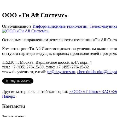
ООО «Ти Ай Системс»
Опубликовано в
Информационные технологии, Телекоммуник
Основным направлением деятельности компании «Ти Ай Систем
Компетенция «Ти Ай Системс» доказана успешным выполнение
статусом партнера ведущих мировых производителей программ
115230, г. Москва, Варшавское шоссе, д.47, корп.4
тел.: +7 (495) 276-15-30, факс: +7 (495) 276-15-32
www.ti-systems.ru, e-mail:
pr@ti-systems.ru
,
cherednichenko@ti-sys
Другие материалы в этой категории:
« ООО «Т Плюс»
ЗАО «Эн
Наверх
Контакты
Звоните нам: