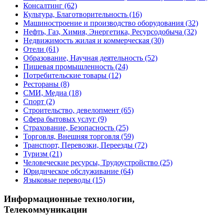
Консалтинг
(62)
Культура, Благотворительность
(16)
Машиностроение и производство оборудования
(32)
Нефть, Газ, Химия, Энергетика, Ресурсодобыча
(32)
Недвижимость жилая и коммерческая
(30)
Отели
(61)
Образование, Научная деятельность
(52)
Пишевая промышленность
(24)
Потребительские товары
(12)
Рестораны
(8)
СМИ, Медиа
(18)
Спорт
(2)
Строительство, девелопмент
(65)
Сфера бытовых услуг
(9)
Страхование, Безопасность
(25)
Торговля, Внешняя торговля
(59)
Транспорт, Перевозки, Переезды
(72)
Туризм
(21)
Человеческие ресурсы, Трудоустройство
(25)
Юридическое обслуживание
(64)
Языковые переводы
(15)
Информационные технологии,
Телекоммуникации