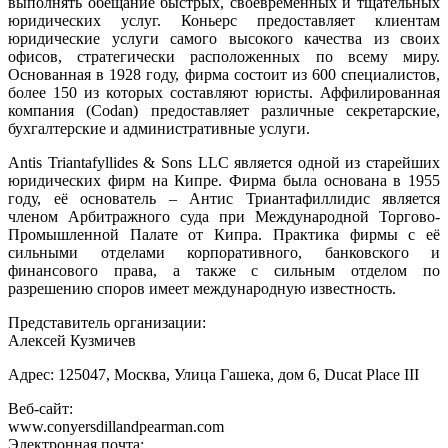
выполнять обещание быстрых, своевременных и тщательных
юридических услуг. Коньерс предоставляет клиентам
юридические услуги самого высокого качества из своих
офисов, стратегически расположенных по всему миру.
Основанная в 1928 году, фирма состоит из 600 специалистов,
более 150 из которых составляют юристы. Аффилированная
компания (Codan) предоставляет различные секретарские,
бухгалтерские и административные услуги.
Antis Triantafyllides & Sons LLC является одной из старейших
юридических фирм на Кипре. Фирма была основана в 1955
году, её основатель – Антис Триантафиллидис является
членом Арбитражного суда при Международной Торгово-
Промышленной Палате от Кипра. Практика фирмы с её
сильными отделами корпоративного, банковского и
финансового права, а также с сильным отделом по
разрешению споров имеет международную известность.
Представитель организации:
Алексей Кузмичев
Адрес: 125047, Москва, Улица Гашека, дом 6, Ducat Place III
Веб-сайт:
www.conyersdillandpearman.com
Электронная почта: