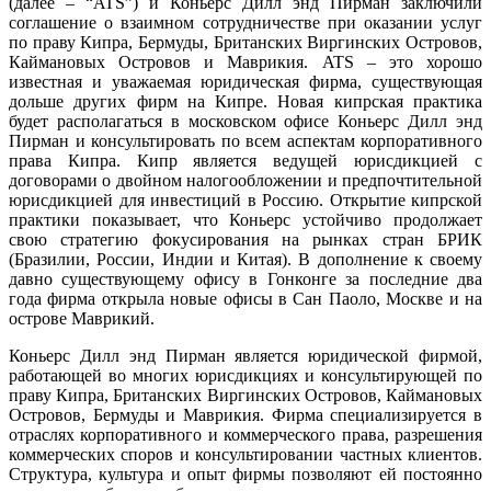
(далее – “ATS”) и Коньерс Дилл энд Пирман заключили
соглашение о взаимном сотрудничестве при оказании услуг
по праву Кипра, Бермуды, Британских Виргинских Островов,
Каймановых Островов и Маврикия. ATS – это хорошо
известная и уважаемая юридическая фирма, существующая
дольше других фирм на Кипре. Новая кипрская практика
будет располагаться в московском офисе Коньерс Дилл энд
Пирман и консультировать по всем аспектам корпоративного
права Кипра. Кипр является ведущей юрисдикцией с
договорами о двойном налогообложении и предпочтительной
юрисдикцией для инвестиций в Россию. Открытие кипрской
практики показывает, что Коньерс устойчиво продолжает
свою стратегию фокусирования на рынках стран БРИК
(Бразилии, России, Индии и Китая). В дополнение к своему
давно существующему офису в Гонконге за последние два
года фирма открыла новые офисы в Сан Паоло, Москве и на
острове Маврикий.
Коньерс Дилл энд Пирман является юридической фирмой,
работающей во многих юрисдикциях и консультирующей по
праву Кипра, Британских Виргинских Островов, Каймановых
Островов, Бермуды и Маврикия. Фирма специализируется в
отраслях корпоративного и коммерческого права, разрешения
коммерческих споров и консультировании частных клиентов.
Структура, культура и опыт фирмы позволяют ей постоянно