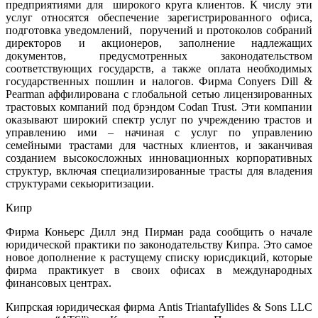
предприятиями для широкого круга клиентов. К числу эти
услуг относятся обеспечение зарегистрированного офиса,
подготовка уведомлений, поручений и протоколов собраний
директоров и акционеров, заполнение надлежащих
документов, предусмотренных законодательством
соответствующих государств, а также оплата необходимых
государственных пошлин и налогов. Фирма Conyers Dill &
Pearman аффилирована с глобальной сетью лицензированных
трастовых компаний под брэндом Codan Trust. Эти компании
оказывают широкий спектр услуг по учреждению трастов и
управлению ими – начиная с услуг по управлению
семейными трастами для частных клиентов, и заканчивая
созданием высокосложных инновационных корпоративных
структур, включая специализированные трасты для владения
структурами секьюритизации.
Кипр
Фирма Коньерс Дилл энд Пирман рада сообщить о начале
юридической практики по законодательству Кипра. Это самое
новое дополнение к растущему списку юрисдикций, которые
фирма практикует в своих офисах в международных
финансовых центрах.
Кипрская юридическая фирма Antis Triantafyllides & Sons LLC